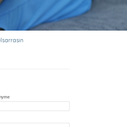
lsarrasin
nyme