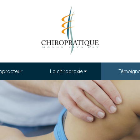
ropracteur
La chiropraxie
Témoign