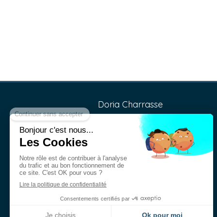
Doria Charrasse
Les
Lundi
et
Jeudi
de
8h30
à
12h30
et de
14h
à
19h30
Les
Mardi
,
Mercredi
,
Vendredi
et
Samedi
de
8h30
à
12h30
et de
14h
à
18h